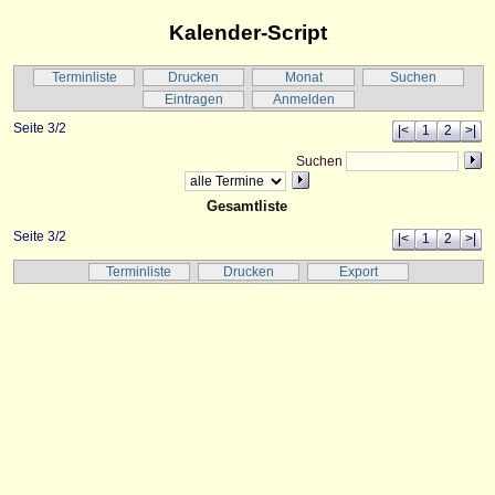
Kalender-Script
Terminliste
Drucken
Monat
Suchen
Eintragen
Anmelden
Seite 3/2
|<
1
2
>|
Suchen
Gesamtliste
Seite 3/2
|<
1
2
>|
Terminliste
Drucken
Export