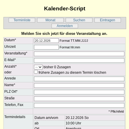
Kalender-Script
Terminliste
Monat
Suchen
Eintragen
Anmelden
Melden Sie sich jetzt für diese Veranstaltung an.
Datum*
Format TT.MM.JJJJ
Uhrzeit
Format hh:mm
Veranstaltung*
E-Mail*
Anzahl*
bisher 0 Zusagen
oder
frühere Zusagen zu diesem Termin löschen
Anrede
Name*
PLZ Ort*
Straße
Telefon, Fax
* Pflichtfeld
Termindetails
Datum am/vom
20.12.2026 So
ab
10:00 Uhr
Ort
Apenburg