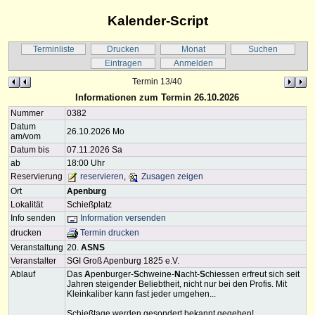
Kalender-Script
Terminliste
Drucken
Monat
Suchen
Eintragen
Anmelden
Termin 13/40
Informationen zum Termin 26.10.2026
Nummer
0382
Datum
26.10.2026 Mo
am/vom
Datum bis
07.11.2026 Sa
ab
18:00 Uhr
Reservierung
reservieren
,
Zusagen zeigen
Ort
Apenburg
Lokalität
Schießplatz
Info senden
Information versenden
drucken
Termin drucken
Veranstaltung
20.
ASNS
Veranstalter
SGI Groß Apenburg 1825 e.V.
Ablauf
Das
A
penburger-
S
chweine-
N
acht-
S
chiessen erfreut sich seit
Jahren steigender Beliebtheit, nicht nur bei den Profis. Mit
Kleinkaliber kann fast jeder umgehen...
Schießtage werden gesondert bekannt gegeben!