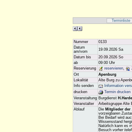
Terminliste
Nummer
0133
Datum
19.09.2026 Sa
am/vom
Datum bis
20.09.2026 So
ab
09:00 Uhr
Reservierung
reservieren
,
Ort
Apenburg
Lokalität
Alte Burg zu Apenb
Info senden
Information ver
drucken
Termin drucken
Veranstaltung
Burgdienst
H.Hard
Veranstalter
Arbeitsgruppe Alte 
Ablauf
Die
Mitglieder der
vorzeigbaren Zustan
Bei Bedarf wird auc
Wissensstand hergib
Natürlich kann es 
Besuch
vorher tele