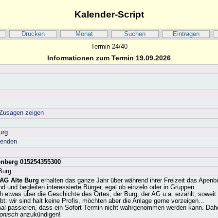
Kalender-Script
Drucken
Monat
Suchen
Eintragen
Termin 24/40
Informationen zum Termin 19.09.2026
Zusagen zeigen
urg
senden
enberg 015254355300
Burg
 AG Alte Burg
erhalten das ganze Jahr über während ihrer Freizeit das Apenb
d und begleiten interessierte Bürger, egal ob einzeln oder in Gruppen.
h etwas über die Geschichte des Ortes, der Burg, der AG u.a. erzählt, soweit 
t: wir sind halt keine Profis, möchten aber die Anlage gerne vorzeigen...
mal passieren, dass ein Sofort-Termin nicht wahrgenommen werden kann. Dahe
fonisch
anzukündigen!