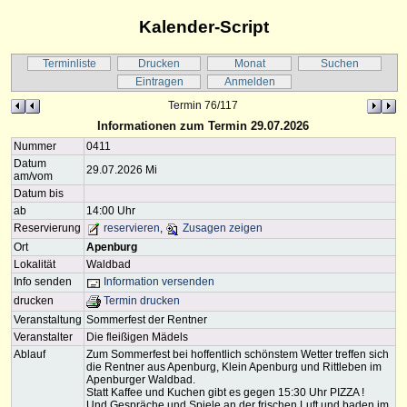
Kalender-Script
Terminliste
Drucken
Monat
Suchen
Eintragen
Anmelden
Termin 76/117
Informationen zum Termin 29.07.2026
Nummer
0411
Datum
29.07.2026 Mi
am/vom
Datum bis
ab
14:00 Uhr
Reservierung
reservieren
,
Zusagen zeigen
Ort
Apenburg
Lokalität
Waldbad
Info senden
Information versenden
drucken
Termin drucken
Veranstaltung
Sommerfest der Rentner
Veranstalter
Die fleißigen Mädels
Ablauf
Zum Sommerfest bei hoffentlich schönstem Wetter treffen sich
die Rentner aus Apenburg, Klein Apenburg und Rittleben im
Apenburger Waldbad.
Statt Kaffee und Kuchen gibt es gegen 15:30 Uhr PIZZA !
Und Gespräche und Spiele an der frischen Luft und baden im